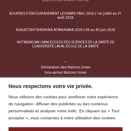
BOURSES D'ENCOURAGEMENT LÉONARD PAUL 2026 | 1er juillet au 31
août 2026
KUKUETSHITSHEMUNA ATANUKANA 2026 | 08 au 30 juin 2026
NUTASHKUAN | MINI-ÉCOLES DES SCIENCES DE LA SANTÉ DE
L’UNIVERSITÉ LAVAL‑ÉCOLE DE LA SANTÉ
–
Déclaration des Nations Unies
Innu-aimun Nations Unies
Nous respectons votre vie privée.
NOUS JOINDRE
Nous utilisons des cookies pour améliorer votre expérience
1034, avenue Brochu
de navigation, diffuser des publicités ou des contenus
Uashat (Québec) G4R 2Z1
personnalisés et analyser notre trafic. En cliquant sur « Tout
accepter », vous consentez à notre utilisation des cookies.
Tél :
418 968-4424
Sans frais :
1 800 391-4424
Télécopieur :
418 968-1841