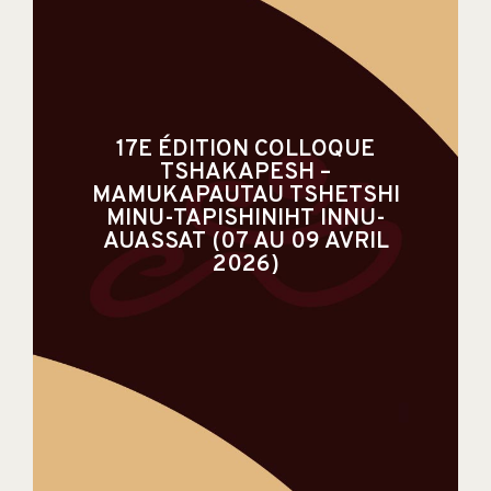
EN SAVOIR PLUS
17E ÉDITION COLLOQUE
TSHAKAPESH –
2026)
MAMUKAPAUTAU TSHETSHI
AUASSAT (07 AU 09 AVRIL
MINU-TAPISHINIHT INNU-
MINU-TAPISHINIHT INNU-
AUASSAT (07 AU 09 AVRIL
MAMUKAPAUTAU TSHETSHI
2026)
TSHAKAPESH –
17E ÉDITION COLLOQUE