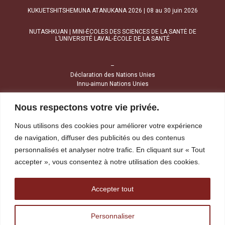
KUKUETSHITSHEMUNA ATANUKANA 2026 | 08 au 30 juin 2026
NUTASHKUAN | MINI-ÉCOLES DES SCIENCES DE LA SANTÉ DE
L’UNIVERSITÉ LAVAL‑ÉCOLE DE LA SANTÉ
–
Déclaration des Nations Unies
Innu-aimun Nations Unies
Nous respectons votre vie privée.
NOUS JOINDRE
Nous utilisons des cookies pour améliorer votre expérience
1034, avenue Brochu
de navigation, diffuser des publicités ou des contenus
Uashat (Québec) G4R 2Z1
personnalisés et analyser notre trafic. En cliquant sur « Tout
accepter », vous consentez à notre utilisation des cookies.
Tél :
418 968-4424
Sans frais :
1 800 391-4424
Télécopieur :
418 968-1841
Accepter tout
reception@tshakapesh.ca
Personnaliser