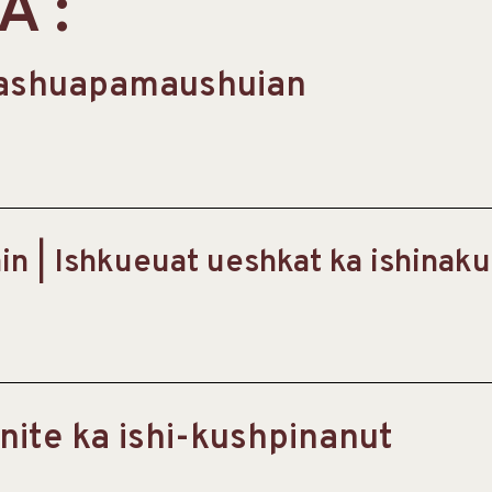
 :
a ashuapamaushuian
in | Ishkueuat ueshkat ka ishinak
nite ka ishi-kushpinanut