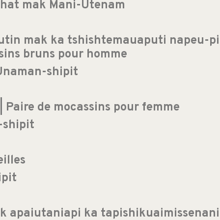
ashat mak Mani-Utenam
tin mak ka tshishtemauaputi napeu-pi
ssins bruns pour homme
Unaman-shipit
 Paire de mocassins pour femme
shipit
illes
pit
 apaiutaniapi ka tapishikuaimissenanit