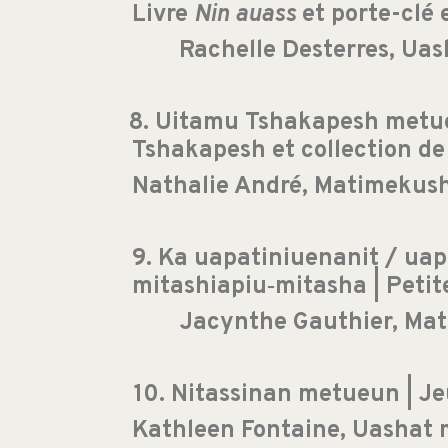
Livre
Nin auass
et porte-clé 
Rachelle Desterres, U
8. Uitamu Tshakapesh metue
Tshakapesh et collection de
Nathalie André, Matimekus
9. Ka uapatiniuenanit / ua
mitashiapiu‑mitasha | Petit
Jacynthe Gauthier, Ma
10. Nitassinan metueun | J
Kathleen Fontaine, Uashat