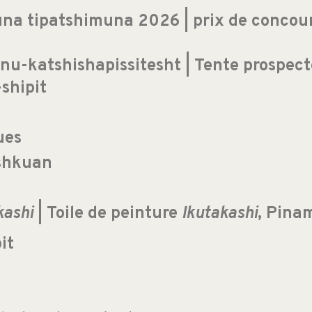
 tipatshimuna 2026 | prix de concours
u-katshishapissitesht | Tente prospect
shipit
nues
shkuan
kashi
| Toile de peinture
Ikutakashi
, Pina
it