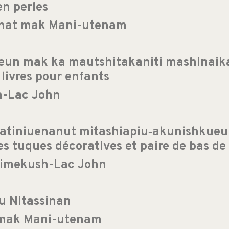
en perles
ashat mak Mani-utenam
un mak ka mautshitakaniti mashinaika
 livres pour enfants
h-Lac John
patiniuenanut mitashiapiu‑akunishkue
es tuques décoratives et paire de bas de
timekush-Lac John
eu Nitassinan
 mak Mani-utenam