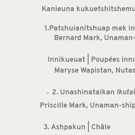
Kanieuna kukuetshitshemuna
1.Patshuianitshuap mak inn
Bernard Mark, Unaman-
Innikueuat | Poupées in
Maryse Wapistan, Nuta
2. Unashinataikan
Ikuta
Priscille Mark, Unaman-ship
3. Ashpakun | Châle