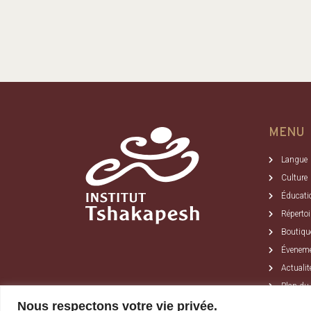
MENU
Langue
Culture
Éducati
Répertoi
Boutiqu
Évenem
Actualit
Plan du 
Nous respectons votre vie privée.