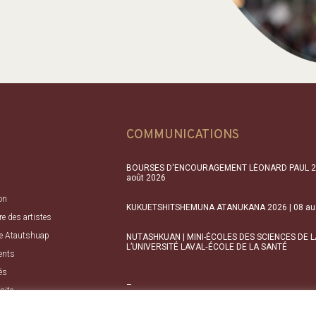
COMMUNICATIONS
BOURSES D'ENCOURAGEMENT LÉONARD PAUL 2026 
août 2026
on
KUKUETSHITSHEMUNA ATANUKANA 2026 | 08 au 3
re des artistes
e Atautshuap
NUTASHKUAN | MINI-ÉCOLES DES SCIENCES DE L
L’UNIVERSITÉ LAVAL‑ÉCOLE DE LA SANTÉ
ents
és
–
site
Déclaration des Nations Unies
Innu-aimun Nations Unies