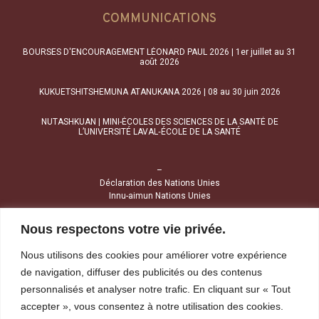
COMMUNICATIONS
BOURSES D'ENCOURAGEMENT LÉONARD PAUL 2026 | 1er juillet au 31
août 2026
KUKUETSHITSHEMUNA ATANUKANA 2026 | 08 au 30 juin 2026
NUTASHKUAN | MINI-ÉCOLES DES SCIENCES DE LA SANTÉ DE
L’UNIVERSITÉ LAVAL‑ÉCOLE DE LA SANTÉ
–
Déclaration des Nations Unies
Innu-aimun Nations Unies
Nous respectons votre vie privée.
NOUS JOINDRE
Nous utilisons des cookies pour améliorer votre expérience
1034, avenue Brochu
de navigation, diffuser des publicités ou des contenus
Uashat (Québec) G4R 2Z1
personnalisés et analyser notre trafic. En cliquant sur « Tout
accepter », vous consentez à notre utilisation des cookies.
Tél :
418 968-4424
Sans frais :
1 800 391-4424