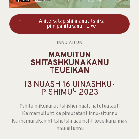
Anite katapishinnanut tshika
pimipanitakanu - Live
INNU-AITUN
MAMUITUN
SHITASHKUNAKANU
TEUEIKAN
13 NUASH 16 UINASHKU-
U
PISHIMU
2023
Tshitaimikunanat tshishennuat, natutuataut!
Ka mamuituht ka pimutataht innu-aitunnu
Ka mamunakaniht tshetshi uauinaht teueikana mak
innu-aitunnu