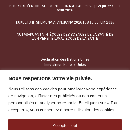
BOURSES D'ENCOURAGEMENT LÉONARD PAUL 2026 | 1er juillet au 31
août 2026
KUKUETSHITSHEMUNA ATANUKANA 2026 | 08 au 30 juin 2026
NUTASHKUAN | MINI-ÉCOLES DES SCIENCES DE LA SANTÉ DE
L’UNIVERSITÉ LAVAL‑ÉCOLE DE LA SANTÉ
–
Déclaration des Nations Unies
Innu-aimun Nations Unies
Nous respectons votre vie privée.
NOUS JOINDRE
Nous utilisons des cookies pour améliorer votre expérience
1034, avenue Brochu
de navigation, diffuser des publicités ou des contenus
Uashat (Québec) G4R 2Z1
personnalisés et analyser notre trafic. En cliquant sur « Tout
accepter », vous consentez à notre utilisation des cookies.
Tél :
418 968-4424
Sans frais :
1 800 391-4424
Télécopieur :
418 968-1841
Accepter tout
reception@tshakapesh.ca