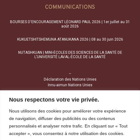
COMMUNICATIONS
BOURSES D'ENCOURAGEMENT LÉONARD PAUL 2026 | 1er juillet au 31
août 2026
KUKUETSHITSHEMUNA ATANUKANA 2026 | 08 au 30 juin 2026
NUTASHKUAN | MINI-ÉCOLES DES SCIENCES DE LA SANTÉ DE
L’UNIVERSITÉ LAVAL‑ÉCOLE DE LA SANTÉ
–
Déclaration des Nations Unies
Innu-aimun Nations Unies
Nous respectons votre vie privée.
NOUS JOINDRE
Nous utilisons des cookies pour améliorer votre expérience
1034, avenue Brochu
de navigation, diffuser des publicités ou des contenus
Uashat (Québec) G4R 2Z1
personnalisés et analyser notre trafic. En cliquant sur « Tout
accepter », vous consentez à notre utilisation des cookies.
Tél :
418 968-4424
Sans frais :
1 800 391-4424