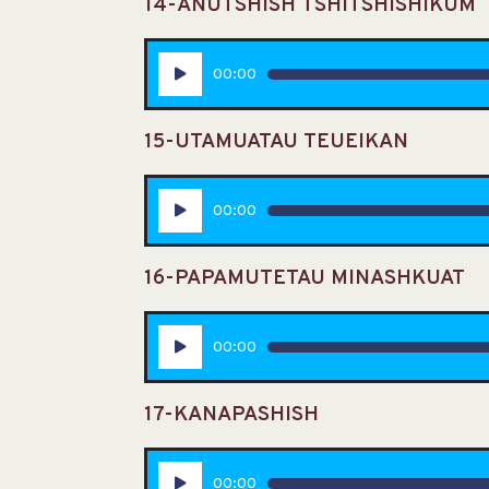
14-ANUTSHISH TSHITSHISHIKUM
Lecteur
00:00
audio
15-UTAMUATAU TEUEIKAN
Lecteur
00:00
audio
16-PAPAMUTETAU MINASHKUAT
Lecteur
00:00
audio
17-KANAPASHISH
Lecteur
00:00