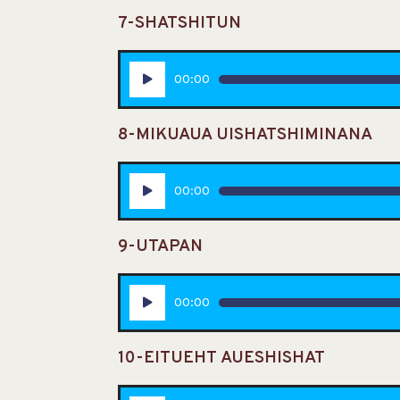
7-SHATSHITUN
Lecteur
00:00
audio
8-MIKUAUA UISHATSHIMINANA
Lecteur
00:00
audio
9-UTAPAN
Lecteur
00:00
audio
10-EITUEHT AUESHISHAT