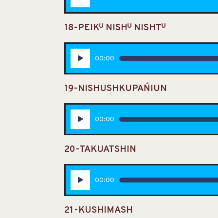
audio
18-PEIKᵁ NISHᵁ NISHTᵁ
Lecteur
00:00
audio
19-NISHUSHKUPAŃIUN
Lecteur
00:00
audio
20-TAKUATSHIN
Lecteur
00:00
audio
21-KUSHIMASH