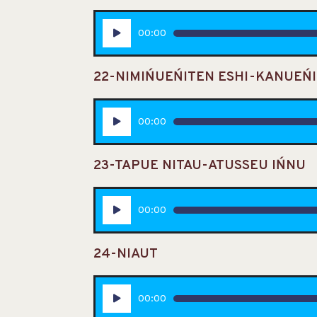
Lecteur
00:00
audio
22-NIMIŃUEŃITEN ESHI-KANUEŃ
Lecteur
00:00
audio
23-TAPUE NITAU-ATUSSEU IŃNU
Lecteur
00:00
audio
24-NIAUT
Lecteur
00:00
audio