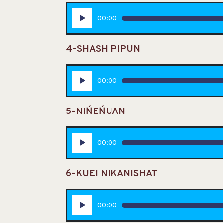
Lecteur
00:00
audio
4-SHASH PIPUN
Lecteur
00:00
audio
5-NIŃEŃUAN
Lecteur
00:00
audio
6-KUEI NIKANISHAT
Lecteur
00:00
audio