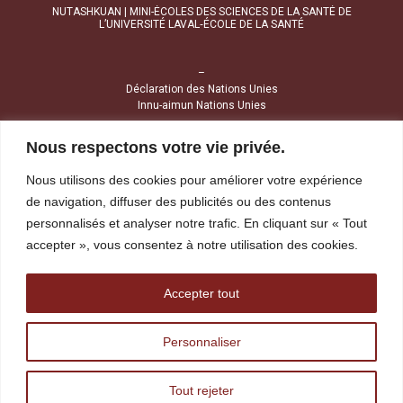
NUTASHKUAN | MINI-ÉCOLES DES SCIENCES DE LA SANTÉ DE
L’UNIVERSITÉ LAVAL‑ÉCOLE DE LA SANTÉ
–
Déclaration des Nations Unies
Innu-aimun Nations Unies
Nous respectons votre vie privée.
NOUS JOINDRE
Nous utilisons des cookies pour améliorer votre expérience
1034, avenue Brochu
de navigation, diffuser des publicités ou des contenus
Uashat (Québec) G4R 2Z1
personnalisés et analyser notre trafic. En cliquant sur « Tout
accepter », vous consentez à notre utilisation des cookies.
Tél :
418 968-4424
Sans frais :
1 800 391-4424
Télécopieur :
418 968-1841
Accepter tout
reception@tshakapesh.ca
Personnaliser
Tout rejeter