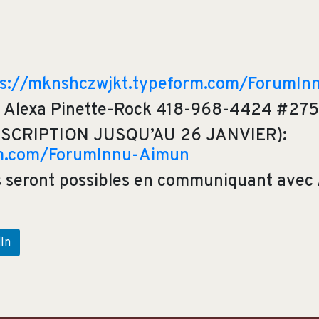
ps://mknshczwjkt.typeform.com/ForumIn
 : Alexa Pinette-Rock 418-968-4424 #275
 ( INSCRIPTION JUSQU’AU 26 JANVIER):
rm.com/ForumInnu-Aimun
s seront possibles en communiquant avec 
In