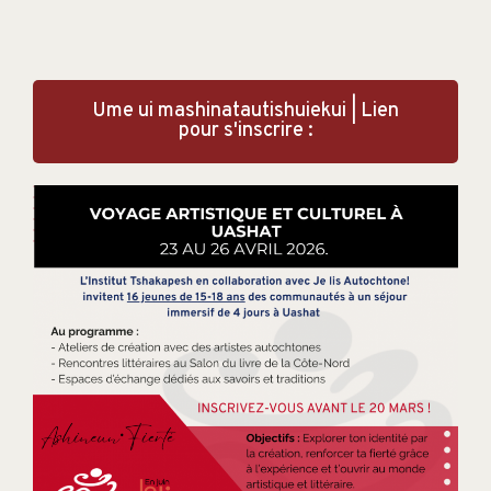
Ume ui mashinatautishuiekui | Lien
pour s'inscrire :