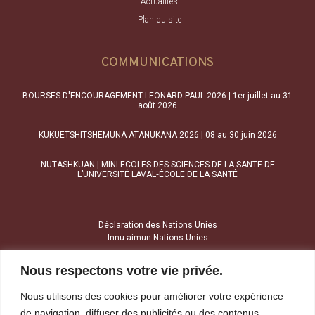
Actualités
Plan du site
COMMUNICATIONS
BOURSES D'ENCOURAGEMENT LÉONARD PAUL 2026 | 1er juillet au 31
août 2026
KUKUETSHITSHEMUNA ATANUKANA 2026 | 08 au 30 juin 2026
NUTASHKUAN | MINI-ÉCOLES DES SCIENCES DE LA SANTÉ DE
L’UNIVERSITÉ LAVAL‑ÉCOLE DE LA SANTÉ
–
Déclaration des Nations Unies
Innu-aimun Nations Unies
Nous respectons votre vie privée.
NOUS JOINDRE
Nous utilisons des cookies pour améliorer votre expérience
1034, avenue Brochu
de navigation, diffuser des publicités ou des contenus