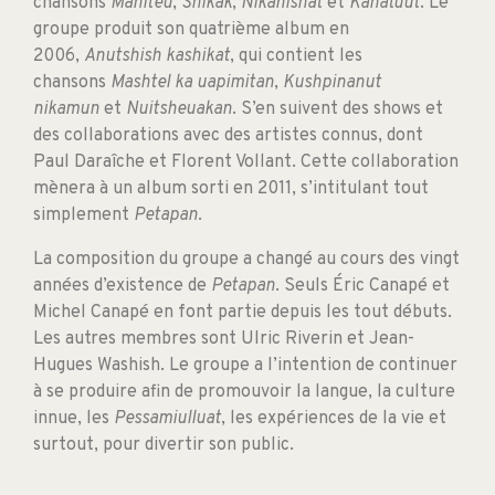
chansons
Maniteu
,
Shikak
,
Nikanishat
et
Kanatuut
. Le
groupe produit son quatrième album en
2006,
Anutshish kashikat
, qui contient les
chansons
Mashtel ka uapimitan
,
Kushpinanut
nikamun
et
Nuitsheuakan
. S’en suivent des shows et
des collaborations avec des artistes connus, dont
Paul Daraîche et Florent Vollant. Cette collaboration
mènera à un album sorti en 2011, s’intitulant tout
simplement
Petapan
.
La composition du groupe a changé au cours des vingt
années d’existence de
Petapan
. Seuls Éric Canapé et
Michel Canapé en font partie depuis les tout débuts.
Les autres membres sont Ulric Riverin et Jean-
Hugues Washish. Le groupe a l’intention de continuer
à se produire afin de promouvoir la langue, la culture
innue, les
Pessamiulluat
, les expériences de la vie et
surtout, pour divertir son public.