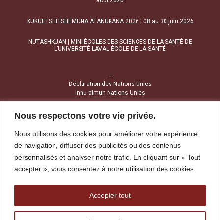
août 2026
KUKUETSHITSHEMUNA ATANUKANA 2026 | 08 au 30 juin 2026
NUTASHKUAN | MINI-ÉCOLES DES SCIENCES DE LA SANTÉ DE
L’UNIVERSITÉ LAVAL‑ÉCOLE DE LA SANTÉ
–
Déclaration des Nations Unies
Innu-aimun Nations Unies
Nous respectons votre vie privée.
NOUS JOINDRE
Nous utilisons des cookies pour améliorer votre expérience
1034, avenue Brochu
de navigation, diffuser des publicités ou des contenus
Uashat (Québec) G4R 2Z1
personnalisés et analyser notre trafic. En cliquant sur « Tout
accepter », vous consentez à notre utilisation des cookies.
Tél :
418 968-4424
Sans frais :
1 800 391-4424
Télécopieur :
418 968-1841
Accepter tout
reception@tshakapesh.ca