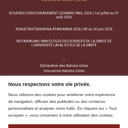
BOURSES D'ENCOURAGEMENT LÉONARD PAUL 2026 | 1er juillet au 31
août 2026
KUKUETSHITSHEMUNA ATANUKANA 2026 | 08 au 30 juin 2026
NUTASHKUAN | MINI-ÉCOLES DES SCIENCES DE LA SANTÉ DE
L’UNIVERSITÉ LAVAL‑ÉCOLE DE LA SANTÉ
–
Déclaration des Nations Unies
Innu-aimun Nations Unies
Nous respectons votre vie privée.
NOUS JOINDRE
Nous utilisons des cookies pour améliorer votre expérience
1034, avenue Brochu
de navigation, diffuser des publicités ou des contenus
Uashat (Québec) G4R 2Z1
personnalisés et analyser notre trafic. En cliquant sur « Tout
accepter », vous consentez à notre utilisation des cookies.
Tél :
418 968-4424
Sans frais :
1 800 391-4424
Télécopieur :
418 968-1841