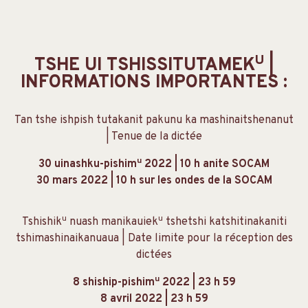
U
TSHE UI TSHISSITUTAMEK
|
INFORMATIONS IMPORTANTES :
Tan tshe ishpish tutakanit pakunu ka mashinaitshenanut
| Tenue de la dictée
u
30 uinashku-pishim
2022 | 10 h anite SOCAM
30 mars 2022 | 10 h sur les ondes de la SOCAM
u
u
Tshishik
nuash manikauiek
tshetshi katshitinakaniti
tshimashinaikanuaua | Date limite pour la réception des
dictées
u
8 shiship-pishim
2022 | 23 h 59
8 avril 2022 | 23 h 59