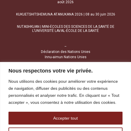
août 2026
KUKUETSHITSHEMUNA ATANUKANA 2026 | 08 au 30 juin 2026
NUTASHKUAN | MINI-ÉCOLES DES SCIENCES DE LA SANTÉ DE
L’UNIVERSITÉ LAVAL‑ÉCOLE DE LA SANTÉ
–
Déclaration des Nations Unies
Innu-aimun Nations Unies
Nous respectons votre vie privée.
NOUS JOINDRE
Nous utilisons des cookies pour améliorer votre expérience
1034, avenue Brochu
de navigation, diffuser des publicités ou des contenus
Uashat (Québec) G4R 2Z1
personnalisés et analyser notre trafic. En cliquant sur « Tout
accepter », vous consentez à notre utilisation des cookies.
Tél :
418 968-4424
Sans frais :
1 800 391-4424
Télécopieur :
418 968-1841
Accepter tout
reception@tshakapesh.ca